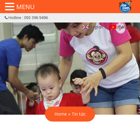
MENU
Hotline : 093 396 9496
English
Tiếng Việt
Home
»
Tin tức