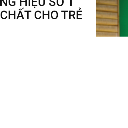
NG HIỆU SỐ 1
 CHẤT CHO TRẺ
giáo dục sớm cho trẻ bằng phương pháp giáo
ng phát triển cho trẻ từ những ngày đầu đời.
à chăm sóc đúng cách. Vì vậy chúng tôi luôn nỗ
ợng cao kết hợp giữa vận động, âm nhạc, khiêu
kỹ năng thể chất, ngôn ngữ, cảm xúc xã hội,
gữ tại My Gym, trẻ sẽ được phát huy trí não,
nh đơn vị cung cấp các lớp học giáo dục sớm
tưởng. My Gym Việt Nam cung cấp các lớp học
ền tảng phát triển cho trẻ từ những ngày đầu