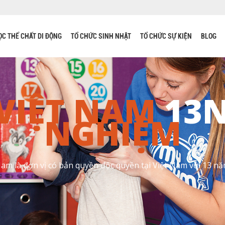
ỌC THỂ CHẤT DI ĐỘNG
TỔ CHỨC SINH NHẬT
TỔ CHỨC SỰ KIỆN
BLOG