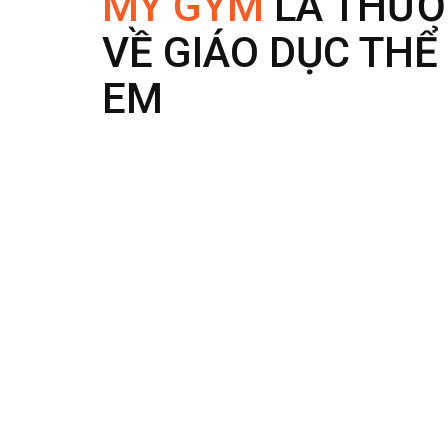
MY GYM
LÀ THƯƠ
VỀ GIÁO DỤC THỂ
EM
My Gym tự hào là thương hiệu hàng đầu thế giới về 
dục thể chất chuẩn Hoa Kỳ, góp phần xây dựng nền tả
My Gym tin rằng mỗi trẻ em đều cần được nâng niu v
lực để cung cấp những chương trình giáo dục chất lư
vũ và nhào lộn, giúp trẻ phát triển toàn diện 4 nhóm 
nhận thức. Đồng thời thông qua việc giảng dạy song n
kích thích trí tưởng tượng và khả năng sáng tạo.
Với 13 năm kinh nghiệm, My Gym Việt Nam đã trở thà
qua thể chất cho trẻ nhỏ được nhiều phụ huynh tin 
vận động cho trẻ từ 0 - 13 tuổi, góp phần xây dựng n