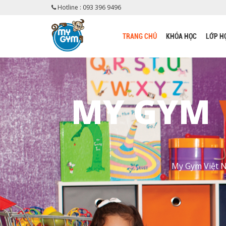
Hotline : 093 396 9496
TRANG CHỦ
KHÓA HỌC
LỚP H