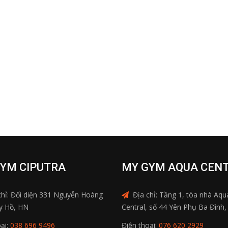
YM CIPUTRA
MY GYM AQUA CEN
chỉ: Đối diện 331 Nguyễn Hoàng
Địa chỉ: Tầng 1, tòa nhà Aqu
y Hồ, HN
Central, số 44 Yên Phụ Ba Đình
ại:
038 696 9496
Điện thoại:
076 620 2929