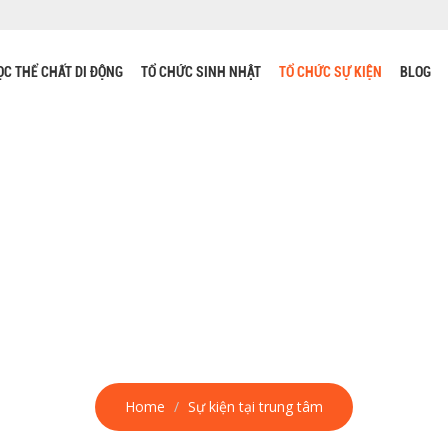
ỌC THỂ CHẤT DI ĐỘNG
TỔ CHỨC SINH NHẬT
TỔ CHỨC SỰ KIỆN
BLOG
Home
Sự kiện tại trung tâm