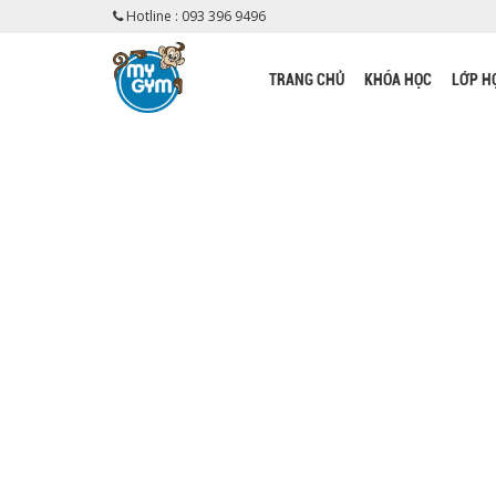
Hotline : 093 396 9496
TRANG CHỦ
KHÓA HỌC
LỚP H