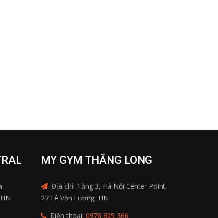
TRAL
MY GYM THĂNG LONG
a
Địa chỉ: Tầng 3, Hà Nội Center Point,
, HN
27 Lê Văn Lương, HN
Điện thoại:
0978 805 366