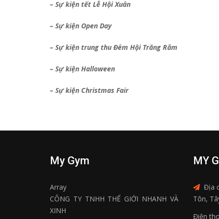
– Sự kiện tết Lễ Hội Xuân
– Sự kiện Open Day
– Sự kiện trung thu Đêm Hội Trăng Rằm
– Sự kiện Halloween
– Sự kiện Christmas Fair
My Gym
MY G
Array
Địa 
CÔNG TY TNHH THẾ GIỚI NHANH VÀ
Tôn, Tâ
XINH
Điện tho