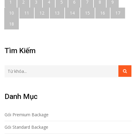
1
2
3
4
5
6
7
8
9
10
11
12
13
14
15
16
17
18
Tìm Kiếm
Danh Mục
Gói Premium Backage
Gói Standard Backage