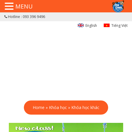
MENU
Hotline : 093 396 9496
English
Tiếng Việt
Home
»
Khóa học
»
Khóa học khác